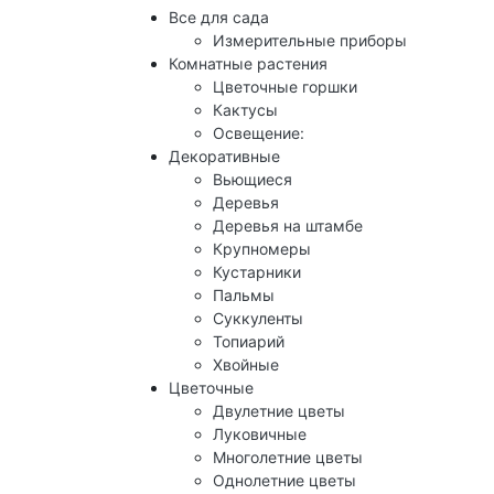
Все для сада
Измерительные приборы
Комнатные растения
Цветочные горшки
Кактусы
Освещение:
Декоративные
Вьющиеся
Деревья
Деревья на штамбе
Крупномеры
Кустарники
Пальмы
Суккуленты
Топиарий
Хвойные
Цветочные
Двулетние цветы
Луковичные
Многолетние цветы
Однолетние цветы