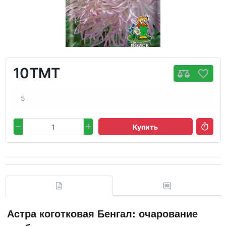
10TMT
5
Купить
Астра коготковая Бенгал: очарование