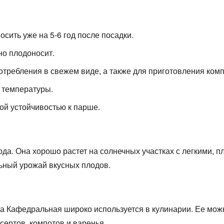
сить уже на 5-6 год после посадки.
но плодоносит.
требления в свежем виде, а также для приготовления компо
 температуры.
й устойчивостью к парше.
ода. Она хорошо растет на солнечных участках с легкими, 
льный урожай вкусных плодов.
а Кафедральная широко используется в кулинарии. Ее можн
сертов, компотов и варенья.