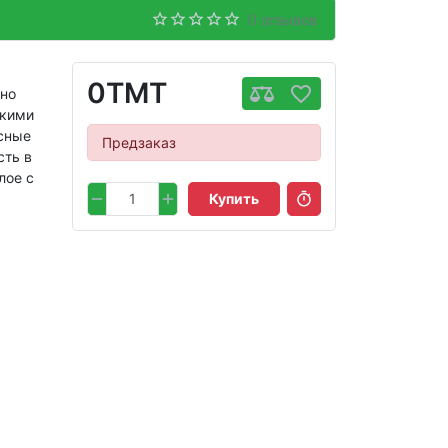
0 отзывов
0TMT
ьно
скими
усные
Предзаказ
сть в
лое с
Купить