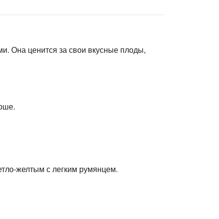
и. Она ценится за свои вкусные плоды,
рше.
етло-желтым с легким румянцем.