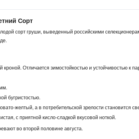
етний Сорт
олодой сорт груши, выведенный российскими селекционерам
де.
й кроной. Отличается зимостойкостью и устойчивостью к па
мм.
кой бугристостью.
овато-желтый, а в потребительской зрелости становится св
истая, с приятной кисло-сладкой вкусовой ноткой.
ревают во второй половине августа.