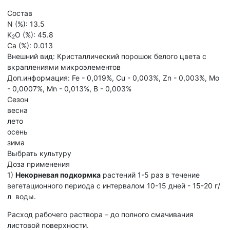
Состав
N (%):
13.5
K
O (%):
45.8
2
Ca (%):
0.013
Внешний вид:
Кристаллический порошок белого цвета с
вкраплениями микроэлементов
Доп.информация:
Fe - 0,019%, Cu - 0,003%, Zn - 0,003%, Mo
- 0,0007%, Mn - 0,013%, B - 0,003%
Сезон
весна
лето
осень
зима
Выбрать культуру
Доза применения
1)
Некорневая подкормка
растений 1-5 раз в течение
вегетационного периода с интервалом 10-15 дней - 15-20 г/
л воды.
Расход рабочего раствора – до полного смачивания
листовой поверхности.