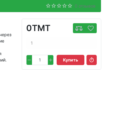
0 отзывов
0TMT
через
ие
1
я
ий.
Купить