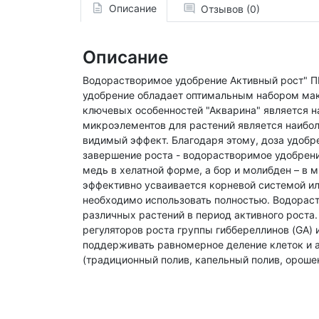
Описание
Отзывов (0)
Описание
Водорастворимое удобрение Активный рост" ПР
удобрение обладает оптимальным набором макр
ключевых особенностей "Акварина" является н
микроэлементов для растений является наибол
видимый эффект. Благодаря этому, доза удоб
завершение роста - водорастворимое удобрение
медь в хелатной форме, а бор и молибден – в 
эффективно усваивается корневой системой ил
необходимо использовать полностью. Водорас
различных растений в период активного роста
регуляторов роста группы гиббереллинов (GA) 
поддерживать равномерное деление клеток и а
(традиционный полив, капельный полив, орошен