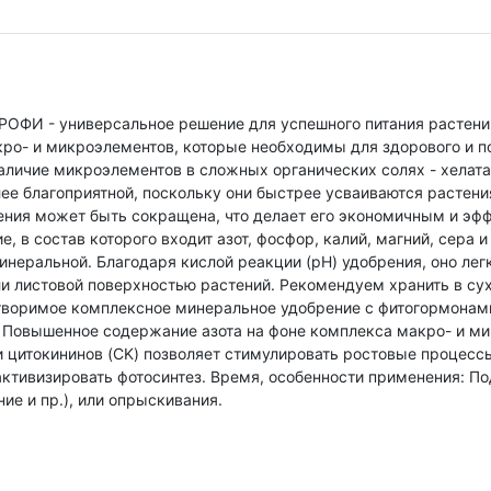
ОФИ - универсальное решение для успешного питания растений
о- и микроэлементов, которые необходимы для здорового и по
аличие микроэлементов в сложных органических солях - хелат
ее благоприятной, поскольку они быстрее усваиваются растени
рения может быть сокращена, что делает его экономичным и э
, в состав которого входит азот, фосфор, калий, магний, сера 
минеральной. Благодаря кислой реакции (рН) удобрения, оно лег
и листовой поверхностью растений. Рекомендуем хранить в су
творимое комплексное минеральное удобрение с фитогормонам
. Повышенное содержание азота на фоне комплекса макро- и ми
и цитокининов (CK) позволяет стимулировать ростовые процесс
ктивизировать фотосинтез. Время, особенности применения: П
ие и пр.), или опрыскивания.