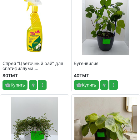
Спрей "Цветочный рай" для
Бугенвилия
спатифиллума,
замиокулькаса, антуриума.
80TMT
40TMT
Купить
Купить