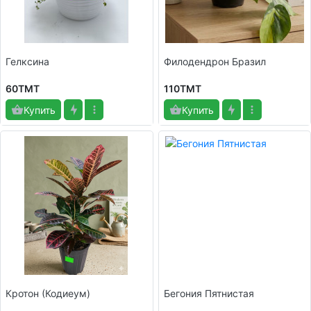
Гелксина
Филодендрон Бразил
60TMT
110TMT
Купить
Купить
Кротон (Кодиеум)
Бегония Пятнистая