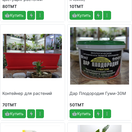
80TMT
10TMT
Купить
Купить
Контейнер для растений
Дар Плодородия Гуми-30М
70TMT
50TMT
Купить
Купить